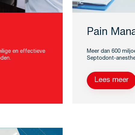
Pain Man
ilige en effectieve
Meer dan 600 miljoe
eden.
Septodont-anesthe
Lees meer