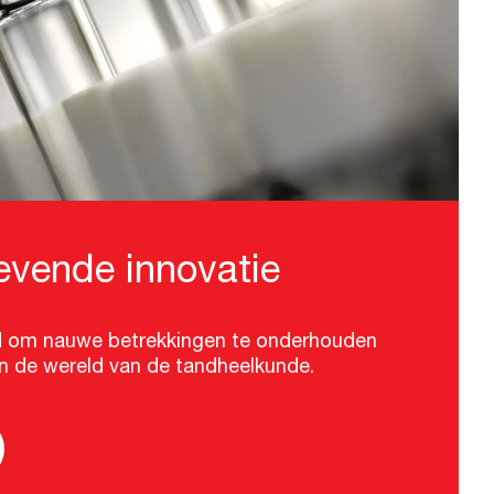
vende innovatie
rd om nauwe betrekkingen te onderhouden
in de wereld van de tandheelkunde.