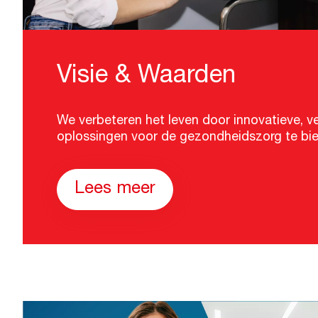
Visie & Waarden
We verbeteren het leven door innovatieve, ve
oplossingen voor de gezondheidszorg te bi
Lees meer