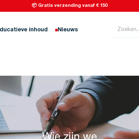
📦 Gratis verzending vanaf € 150
Zoeken...
ducatieve inhoud
Nieuws
Wie zijn we