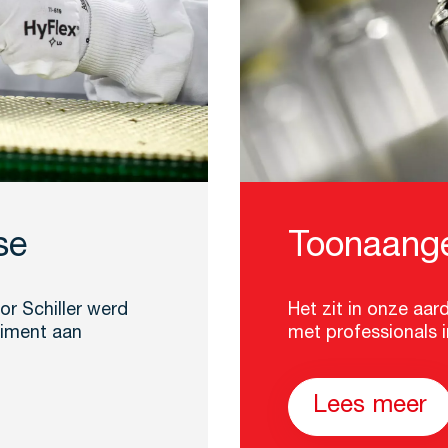
se
Toonaange
r Schiller werd
Het zit in onze aa
timent aan
met professionals 
Lees meer