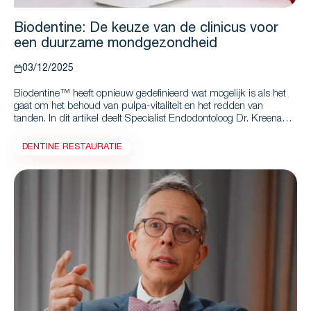
Biodentine: De keuze van de clinicus voor
een duurzame mondgezondheid
03/12/2025
Biodentine™ heeft opnieuw gedefinieerd wat mogelijk is als het
gaat om het behoud van pulpa-vitaliteit en het redden van
tanden. In dit artikel deelt Specialist Endodontoloog Dr. Kreena
Patel hoe de overstap naar Biodentine™ met de Bio-Bulk Fill-
procedure haar workflows heeft getransformeerd en haar
DENTINE RESTAURATIE
patiëntenzorg naar een hoger niveau heeft gebracht. Van
superieure bioactiviteit en pulpa-herstel tot snellere
behandelingen en minder sessies: ontdek waarom Biodentine™
haar voorkeursmateriaal is, zelfs in de meest uitdagende gevallen.