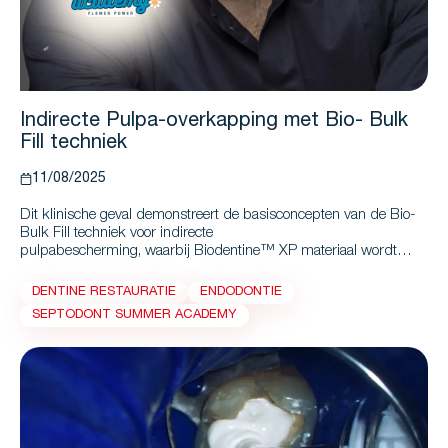
Indirecte Pulpa-overkapping met Bio- Bulk
Fill techniek
11/08/2025
Dit klinische geval demonstreert de basisconcepten van de Bio-
Bulk Fill techniek voor indirecte
pulpabescherming, waarbij Biodentine™ XP materiaal wordt
gebruikt als dentinevervanging, om de restauratie van een diepe
cariëslaesie uit te voeren.
DENTINE RESTAURATIE
ENDODONTIE
SEPTODONT SUMMER ACADEMY