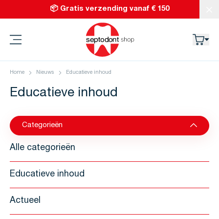
Ga naar de inhoud
📦 Gratis verzending vanaf € 150
Slu
Septodont
Home
Nieuws
Educatieve inhoud
Educatieve inhoud
Categorieën
Alle categorieën
Educatieve inhoud
Actueel