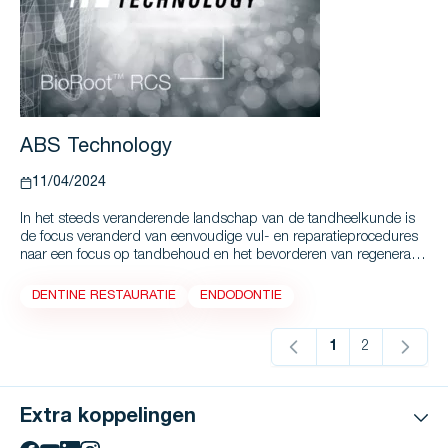
ABS Technology
11/04/2024
In het steeds veranderende landschap van de tandheelkunde is
de focus veranderd van eenvoudige vul- en reparatieprocedures
naar een focus op tandbehoud en het bevorderen van regeneratie.
Deze verschuiving komt overeen met de huidige trends in de
tandheelkundige wereld om minder invasief te restaureren.
DENTINE RESTAURATIE
ENDODONTIE
1
2
U lees momente
Pagina
Extra koppelingen