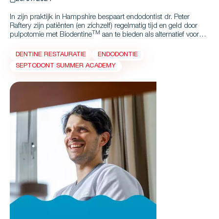
In zijn praktijk in Hampshire bespaart endodontist dr. Peter
Raftery zijn patiënten (en zichzelf) regelmatig tijd en geld door
TM
pulpotomie met Biodentine
aan te bieden als alternatief voor
een wortelkanaalbehandeling. Voor de patiënten is dit vaak een
grote opluchting. Hij stelt echter vast dat veel tandartsen deze
DENTINE RESTAURATIE
ENDODONTIE
optie links laten liggen. Waarom deze aarzeling? Dr. Raftery
SEPTODONT SUMMER ACADEMY
TM (*)
houdt een pleidooi voor pulpotomie met Biodentine
: een
goede optie die meer oplevert en gemakkelijker uit te voeren is
dan u misschien denkt.