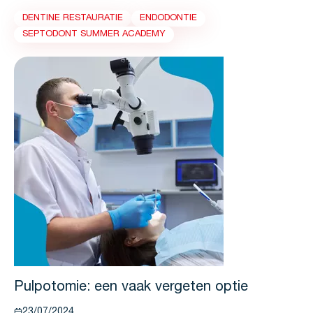
het moeilijk vanwege de nabijheid van het pulpaweefsel en de
beperkte toegang bij de restauratieve behandeling.
DENTINE RESTAURATIE
ENDODONTIE
SEPTODONT SUMMER ACADEMY
Pulpotomie: een vaak vergeten optie
23/07/2024