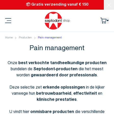
Ga naar de inhoud
📦 Gratis verzending vanaf € 150
Slu
Septodont
Home
Producten
Pain management
Pain management
Onze
best verkochte tandheelkundige producten
bundelen de
Septodont‑producten
die het meest
worden
gewaardeerd door professionals
.
Deze selectie zet
erkende oplossingen
in de kijker
vanwege hun
betrouwbaarheid
,
effectiviteit
en
klinische prestaties
.
U vindt hier
onmisbare producten
die verschillende