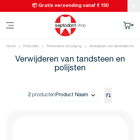
Ga naar de inhoud
📦 Gratis verzending vanaf € 150
Slu
Septodont
Home
Producten
Preventieve verzorging
Verwijderen van tandsteen en pol
Verwijderen van tandsteen en
polijsten
2
producten