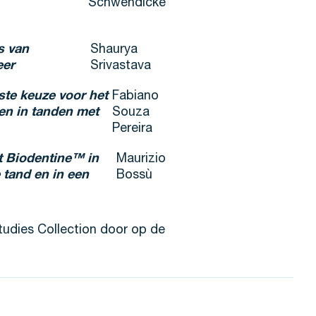
Schwendicke
s van
Shaurya
eer
Srivastava
este keuze voor het
Fabiano
en in tanden met
Souza
Pereira
 Biodentine™ in
Maurizio
 tand en in een
Bossù
udies Collection door op de