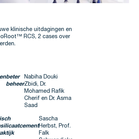
uwe klinische uitdagingen en
BioRoot™ RCS, 2 cases over
erden.
en
beter
Nabiha Douki
beheer
Zbidi, Dr.
Mohamed Rafik
Cherif en Dr. Asma
Saad
isch
Sascha
silicaatcement
Herbst, Prof.
aktijk
Falk