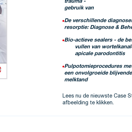
trauma -
gebruik van
De verschillende diagnose
resorptie: Diagnose & Beh
Bio
-
actieve sealers - de b
vullen van wortelkanal
apicale parodontitis
Pulpotomieprocedures met
een onvolgroeide blijvende
melktand
Lees nu de nieuwste Case St
afbeelding te klikken.