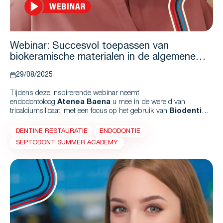
Webinar: Succesvol toepassen van
biokeramische materialen in de algemene
tandartspraktijk
29/08/2025
Tijdens deze inspirerende webinar neemt
endodontoloog
Atenea Baena
u mee in de wereld van
tricalciumsilicaat, met een focus op het gebruik van
Biodentine
bij diverse indicaties. Aan de hand van praktijkgerichte casuïstiek
en duidelijke workflows krijgt u concrete handvatten om deze
DENTINE RESTAURATIE
ENDODONTIE
innovatieve oplossing succesvol toe te passen.
SEPTODONT SUMMER ACADEMY