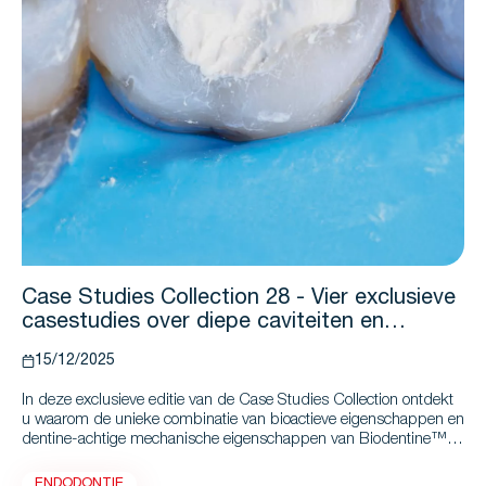
Case Studies Collection 28 - Vier exclusieve
casestudies over diepe caviteiten en
gebarsten tanden
15/12/2025
In deze exclusieve editie van de Case Studies Collection ontdekt
u waarom de unieke combinatie van bioactieve eigenschappen en
dentine-achtige mechanische eigenschappen van Biodentine™
het tot een optimaal materiaal maakt voor het herstel van diepe
caviteiten met de Bio-Bulk Fill-procedure, zelfs in gevallen met
ENDODONTIE