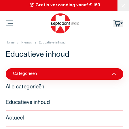
Ga naar de inhoud
📦 Gratis verzending vanaf € 150
Slu
Septodont
Home
Nieuws
Educatieve inhoud
Educatieve inhoud
Categorieën
Alle categorieën
Educatieve inhoud
Actueel