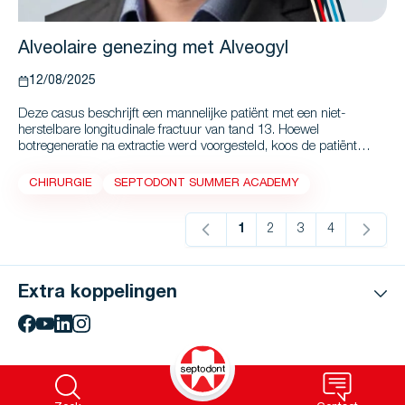
Alveolaire genezing met Alveogyl
12/08/2025
Deze casus beschrijft een mannelijke patiënt met een niet-
herstelbare longitudinale fractuur van tand 13. Hoewel
botregeneratie na extractie werd voorgesteld, koos de patiënt
ervoor om geen aanvullende behandeling te ondergaan. Er werd
een atraumatische extractie uitgevoerd, gevolgd door een protocol
CHIRURGIE
SEPTODONT SUMMER ACADEMY
ter preventie van een droge alveole.
1
2
3
4
U lees momenteel pagina
Pagina
Pagina
Pagina
Extra koppelingen