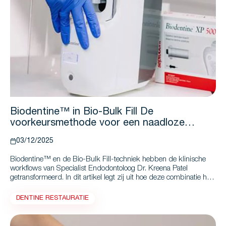
Biodentine™ in Bio-Bulk Fill De
voorkeursmethode voor een naadloze
klinische praktijk
03/12/2025
Biodentine™ en de Bio-Bulk Fill-techniek hebben de klinische
workflows van Specialist Endodontoloog Dr. Kreena Patel
getransformeerd. In dit artikel legt zij uit hoe deze combinatie het
behoud van de pulpa ondersteunt, procedures vereenvoudigt en
superieure patiëntenzorg biedt. Bovendien deelt zij haar
DENTINE RESTAURATIE
deskundige tips om het succes met Biodentine™ en Bio-Bulk Fill
te maximaliseren.