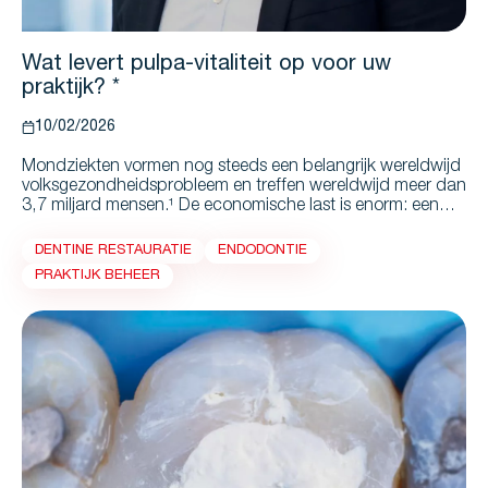
Wat levert pulpa-vitaliteit op voor uw
praktijk? *
10/02/2026
Mondziekten vormen nog steeds een belangrijk wereldwijd
volksgezondheidsprobleem en treffen wereldwijd meer dan
3,7 miljard mensen.¹ De economische last is enorm: een
recente studie schatte de wereldwijde kosten van orale
aandoeningen op 710 miljard USD in 2019.² Slechts
DENTINE RESTAURATIE
ENDODONTIE
54,5% daarvan (387 miljard USD) werd toegeschreven aan
PRAKTIJK BEHEER
directe zorgkosten, wat de vaak onderschatte indirecte
kosten als gevolg van productiviteitsverlies onderstreept.²