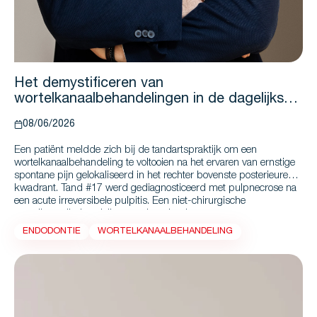
Het demystificeren van
wortelkanaalbehandelingen in de dagelijkse
praktijk met behulp van GenENDO-
08/06/2026
instrumenten en BioRoot™ Flow*
Een patiënt meldde zich bij de tandartspraktijk om een
wortelkanaalbehandeling te voltooien na het ervaren van ernstige
spontane pijn gelokaliseerd in het rechter bovenste posterieure
kwadrant. Tand #17 werd gediagnosticeerd met pulpnecrose na
een acute irreversibele pulpitis.
Een niet-chirurgische
wortelkanaalbehandeling werd gepland.
ENDODONTIE
WORTELKANAALBEHANDELING