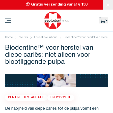
Ga naar de inhoud
📦 Gratis verzending vanaf € 150
Slu
Septodont
Home
Nieuws
Educatieve inhoud
Biodentine™ voor herstel van diepe carië
Biodentine™ voor herstel van
diepe cariës: niet alleen voor
blootliggende pulpa
DENTINE RESTAURATIE
ENDODONTIE
De nabijheid van diepe cariës tot de pulpa vormt een