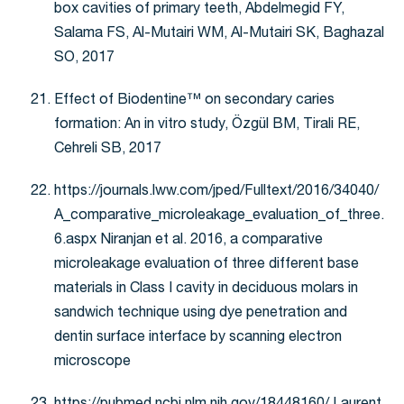
box cavities of primary teeth, Abdelmegid FY,
Salama FS, Al-Mutairi WM, Al-Mutairi SK, Baghazal
SO, 2017
Effect of Biodentine™ on secondary caries
formation: An in vitro study, Özgül BM, Tirali RE,
Cehreli SB, 2017
https://journals.lww.com/jped/Fulltext/2016/34040/
A_comparative_microleakage_evaluation_of_three.
6.aspx
Niranjan et al. 2016, a comparative
microleakage evaluation of three different base
materials in Class I cavity in deciduous molars in
sandwich technique using dye penetration and
dentin surface interface by scanning electron
microscope