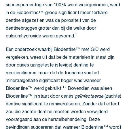
succespercentage van 100% werd waargenomen, werd
in de Biodentine™-groep significant meer tertiaire
dentine afgezet en was de porositeit van de
dentinebruggen groter dan bij die welke door
11
calciumhydroxide waren gevormd.
Een onderzoek waarbij Biodentine™ met GIC werd
vergeleken, wees uit dat beide materialen in staat zijn
door cariës aangetaste (stevige) dentine te
remineraliseren, maar dat de toename van het
mineraalgehalte significant hoger was wanneer
12
Biodentine™ werd gebruikt.
Bovendien was alleen
Biodentine™ in staat door cariës
geïnfecteerde
(zachte)
dentine significant te remineraliseren. Zonder dat effect
zou die zachte dentine moeten worden verwijderd
voorafgaand aan de herstelbehandeling. Deze
bevindingen suggereren dat wanneer Biodentine™ wordt