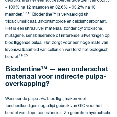
gebruikt, laat het een succespercentage zien van 83,3%
- 100% na 12 maanden en 82,6% - 93,2% na 18
17,18
maanden.
Biodentine™ is vervaardigd uit
tricalciumsilicaat, zirkoniumoxide en calciumcarbonaat.
Het is een ultrazuiver materiaal zonder cytotoxische,
mutagene, sensibiliserende of irriterende uitwerkingen op
blootliggende pulpa. Het zorgt voor een hoge mate van
levensvatbaarheid van cellen en versterkt het biologisch
19, 23
herstel.
Biodentine™ — een onderschat
materiaal voor indirecte pulpa-
overkapping?
Wanneer de pulpa
niet
blootligt, maken veel
tandheelkundigen nog altijd gebruik van GIC voor het
herstel van diepe cariëslaesies. Ze gebruiken hydraulische