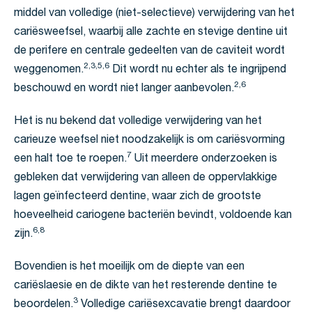
middel van volledige (niet-selectieve) verwijdering van het
cariësweefsel, waarbij alle zachte en stevige dentine uit
de perifere en centrale gedeelten van de caviteit wordt
2,3,5,6
weggenomen.
Dit wordt nu echter als te ingrijpend
2,6
beschouwd en wordt niet langer aanbevolen.
Het is nu bekend dat volledige verwijdering van het
carieuze weefsel niet noodzakelijk is om cariësvorming
7
een halt toe te roepen.
Uit meerdere onderzoeken is
gebleken dat verwijdering van alleen de oppervlakkige
lagen geïnfecteerd dentine, waar zich de grootste
hoeveelheid cariogene bacteriën bevindt, voldoende kan
6,8
zijn.
Bovendien is het moeilijk om de diepte van een
cariëslaesie en de dikte van het resterende dentine te
3
beoordelen.
Volledige cariësexcavatie brengt daardoor