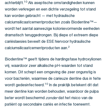
10
achterblijft.
Als aseptische omstandigheden kunnen
worden verkregen en een dichte verzegeling tot stand
kan worden gebracht — met hydraulische
calciumsilicaatcementproducten zoals Biodentine™—
wordt het aantal aanwezige kolonievormende eenheden
dramatisch teruggedrongen. Bij diepe of extreem diepe
cariëslaesies beveelt de ESE hiervoor hydraulische
2
calciumsilicaatcementproducten aan.
Biodentine™ geeft tijdens de hardingsfase hydroxylionen
vrij, waardoor zeer alkalische pH-waarden tot stand
komen. Dit schept een omgeving die zeer ongunstig is
voor bacteriën, waarmee de carieuze dentine dus in feite
10
wordt gedesinfecteerd.
In de praktijk betekent dit dat
meer dentine kan worden behouden, waardoor de pulpa
beter wordt beschermd
zonder
dat het risico van de
patiënt op secondaire cariës en infectie toeneemt.