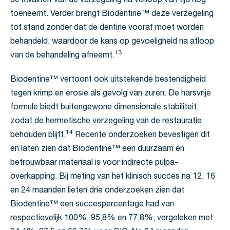
de kwaliteit van de verzegeling na verloop van tijd nog
toeneemt. Verder brengt Biodentine™ deze verzegeling
tot stand zonder dat de dentine vooraf moet worden
behandeld, waardoor de kans op gevoeligheid na afloop
13
van de behandeling afneemt.
Biodentine™ vertoont ook uitstekende bestendigheid
tegen krimp en erosie als gevolg van zuren. De harsvrije
formule biedt buitengewone dimensionale stabiliteit,
zodat de hermetische verzegeling van de restauratie
14
behouden blijft.
Recente onderzoeken bevestigen dit
en laten zien dat Biodentine™ een duurzaam en
betrouwbaar materiaal is voor indirecte pulpa-
overkapping. Bij meting van het klinisch succes na 12, 16
en 24 maanden lieten drie onderzoeken zien dat
Biodentine™ een succespercentage had van
respectievelijk 100%, 95,8% en 77,8%, vergeleken met