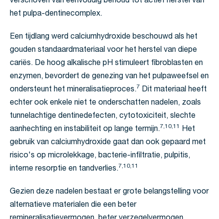
verschoven van eenvoudig behoud tot actief herstel van
het pulpa-dentinecomplex.
Een tijdlang werd calciumhydroxide beschouwd als het
gouden standaardmateriaal voor het herstel van diepe
cariës. De hoog alkalische pH stimuleert fibroblasten en
enzymen, bevordert de genezing van het pulpaweefsel en
7
ondersteunt het mineralisatieproces.
Dit materiaal heeft
echter ook enkele niet te onderschatten nadelen, zoals
tunnelachtige dentinedefecten, cytotoxiciteit, slechte
7,10,11
aanhechting en instabiliteit op lange termijn.
Het
gebruik van calciumhydroxide gaat dan ook gepaard met
risico's op microlekkage, bacterie-infiltratie, pulpitis,
7,10,11
interne resorptie en tandverlies.
Gezien deze nadelen bestaat er grote belangstelling voor
alternatieve materialen die een beter
remineralisatievermogen, beter verzegelvermogen,