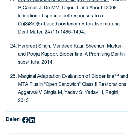
https://pubmed.ncbi.nlm.nih.gov/18448160/
Laurent
P, Camps J, De MM, Dejou J, and About I 2008
Induction of specific cell responses to a
Ca(3)SiO(5)-based posterior restorative material.
Dent.Mater. 24 (11) 1486-1494.
Harpreet Singh, Mandeep Kaur, Sheenam Markan
and Pooja Kapoor, Biodentine: A Promising Dentin
substitute, 2014
Marginal Adaptation Evaluation of Biodentine™ and
MTA Plus in “Open Sandwich” Class II Restorations,
Aggarwal V, Singla M, Yadav S, Yadav H, Ragini,
2015
Delen