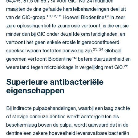
94,4%, 87,5 en 66,7% voor GIC. Na 24 maanden
maakten de drie gefaalde herstelbehandelingen deel uit
10,13,15
van de GIC-groep.
Hoewel Biodentine™ in zeer
zure oplossingen lichte zuurerosie vertoont, is die erosie
minder dan bij GIC onder dezelfde omstandigheden, en
vertoont het geen enkele erosie in gereconstitueerd
23, 24
speeksel waarin fosfaten aanwezig zijn.
Globaal
genomen vertoont Biodentine™ betere duurzaamheid en
22
weerstand tegen microlekkage in vergelijking met GIC.
Superieure antibacteriële
eigenschappen
Bij indirecte pulpabehandelingen, waarbij een laag zachte
of stevige carieuze dentine wordt achtergelaten als
beschermlaag boven de pulpa, wordt aanvaard dat in de
dentine een zekere hoeveelheid levensvatbare bacteriën