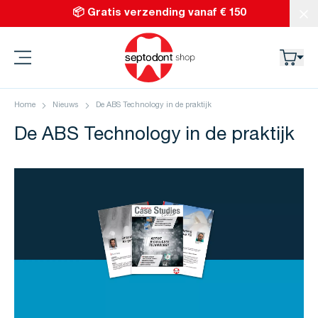
Ga naar de inhoud
📦 Gratis verzending vanaf € 150
Slu
Septodont
Home
Nieuws
De ABS Technology in de praktijk
De ABS Technology in de praktijk