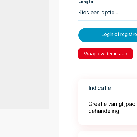
Lengte
Login of registr
Vraag uw demo aan
Indicatie
Creatie van glijpad
behandeling.