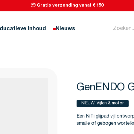
📦 Gratis verzending vanaf € 150
Zoeken...
ducatieve inhoud
Nieuws
GenENDO Gl
NIEUW! Vijlen & motor
Een NiTi glijpad vijl ontwor
smalle of gebogen wortelk