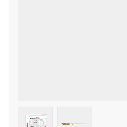
View larger image
View larger image