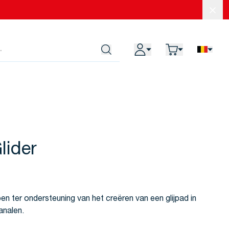
Slui
Mijn account
Winkelwagen
NL
Search
ider
pen ter ondersteuning van het creëren van een glijpad in
analen.