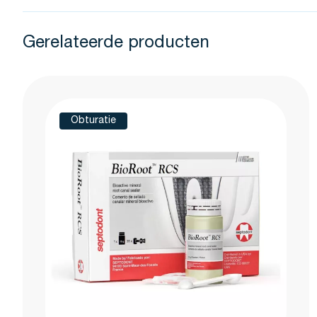
Gerelateerde producten
Druk om carrousel over te slaan
Obturatie