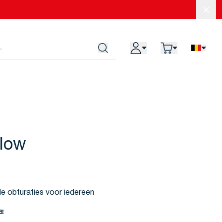
Slui
Mijn account
Winkelwagen
NL
Search
low
e obturaties voor iedereen
6!