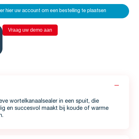
eer hier uw account om een bestelling te plaatsen
Vraag uw demo aan
ve wortelkanaalsealer in een spuit, die
ig en succesvol maakt bij koude of warme
n.
larger image