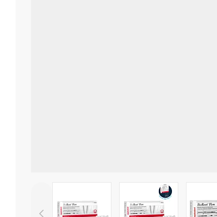
View larger image
View larger image