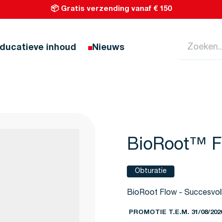
📦 Gratis verzending vanaf € 150
Zoeken...
ducatieve inhoud
Nieuws
BioRoot™ F
Obturatie
BioRoot Flow - Succesvoll
PROMOTIE T.E.M. 31/08/202