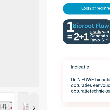
Login of registr
Indicatie
De NIEUWE bioactie
obturaties eenvoud
obturatietechnieke
View larger image
View larger image
View larger image
View 