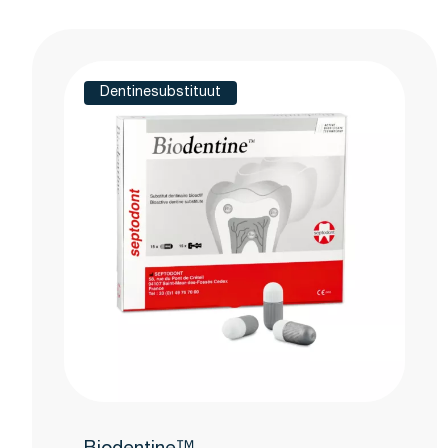
Druk om carrousel over te slaan
Dentinesubstituut