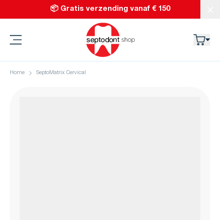
Ga naar de inhoud
📦 Gratis verzending vanaf € 150
Slu
Septodont
Home
SeptoMatrix Cervical