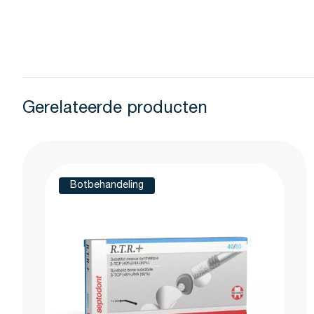
Gerelateerde producten
Druk om carrousel over te slaan
Botbehandeling