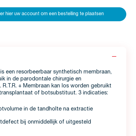
eer hier uw account om een bestelling te plaatsen
is een resorbeerbaar synthetisch membraan,
ik in de parodontale chirurgie en
e. R.T.R. + Membraan kan los worden gebruikt
ansplantaat of botsubstituut. 3 indicaties:
tvolume in de tandholte na extractie
tdefect bij onmiddellijk of uitgesteld