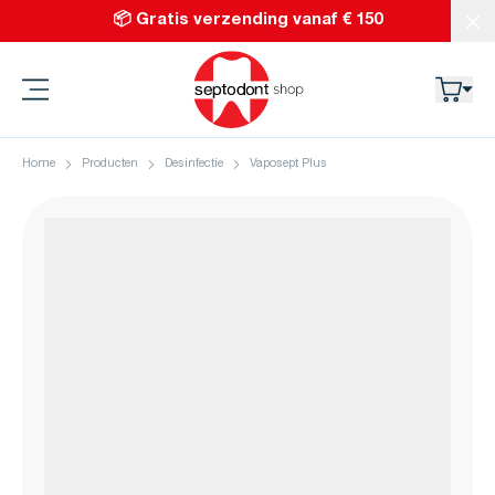
Ga naar de inhoud
📦 Gratis verzending vanaf € 150
Slu
Septodont
Home
Producten
Desinfectie
Vaposept Plus