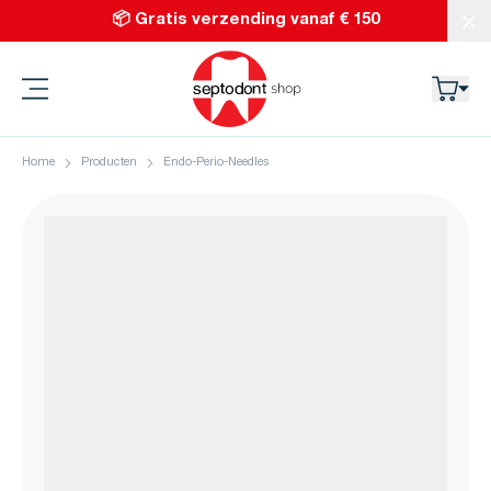
Ga naar de inhoud
📦 Gratis verzending vanaf € 150
Slu
Septodont
Home
Producten
Endo-Perio-Needles