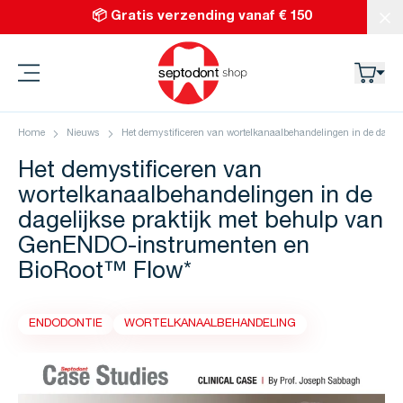
Ga naar de inhoud
📦 Gratis verzending vanaf € 150
Slu
Septodont
Home
Nieuws
Het demystificeren van wortelkanaalbehandelingen in de dage
Het demystificeren van
wortelkanaalbehandelingen in de
dagelijkse praktijk met behulp van
GenENDO-instrumenten en
BioRoot™ Flow*
ENDODONTIE
WORTELKANAALBEHANDELING