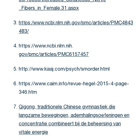
05/10000/Increased_Cutaneous_Nerve
_Fibers_in_Female.31.aspx
https:/www.ncbi.nlm.nih.gov/pmc/articles/PMC4843
483/
https://www.ncbi.nlm.nih.
gov/pmc/articles/PMC6157457
http://www.kaaj.com/psych/smorder.html
https://www.cairn.info/revue-hegel-2015-4-page-
346.htm
Qigong, traditionele Chinese gymnastiek die
langzame bewegingen, ademhalingsoefeningen en
concentratie combineert bij de beheersing van
vitale energie