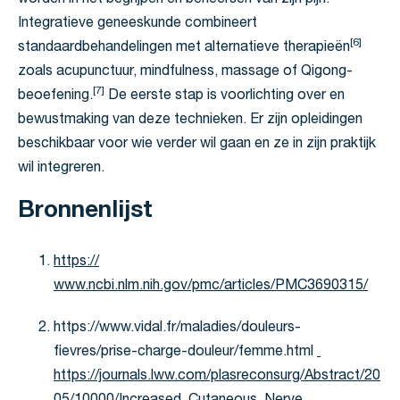
worden in het begrijpen en beheersen van zijn pijn.
Integratieve geneeskunde combineert
[6]
standaardbehandelingen met alternatieve therapieën
zoals acupunctuur, mindfulness, massage of Qigong-
[7]
beoefening.
De eerste stap is voorlichting over en
bewustmaking van deze technieken. Er zijn opleidingen
beschikbaar voor wie verder wil gaan en ze in zijn praktijk
wil integreren.
Bronnenlijst
https://
www.ncbi.nlm.nih.gov/pmc/articles/PMC3690315/
https://www.vidal.fr/maladies/douleurs-
fievres/prise-charge-douleur/femme.html
https://journals.lww.com/plasreconsurg/Abstract/20