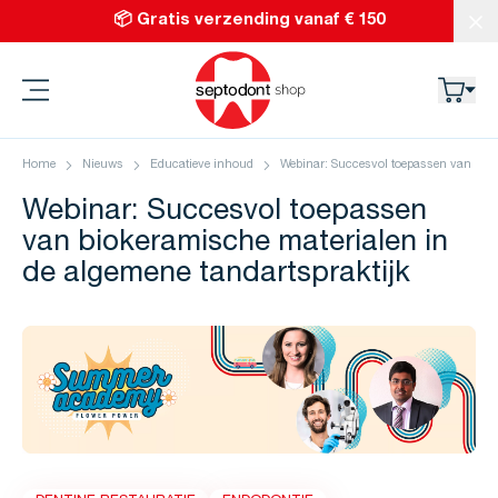
Ga naar de inhoud
📦 Gratis verzending vanaf € 150
Slu
Septodont
Home
Nieuws
Educatieve inhoud
Webinar: Succesvol toepassen van biok
Webinar: Succesvol toepassen
van biokeramische materialen in
de algemene tandartspraktijk