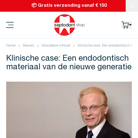
Ga naar de inhoud
📦 Gratis verzending vanaf € 150
Slu
Septodont
Home
Nieuws
Educatieve inhoud
Klinische case: Een endodontisch mater
Klinische case: Een endodontisch
materiaal van de nieuwe generatie