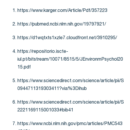
https://www.karger.com/Article/Pdf/357223
https://pubmed.ncbi.nlm.nih.gov/19797921/
https://d1wqtxts1xzle7.cloudfront.net/3910295/
https://repositorio.iscte-
iul.pt/bitstream/10071/8515/5/JEnvironmPsychol20
15.pdf
https://www.sciencedirect.com/science/article/pii/S
0944711319303411?via%3Dihub
https://www.sciencedirect.com/science/article/pii/S
2221169115001033#bib41
https://www.ncbi.nlm.nih.gov/pmc/articles/PMC543