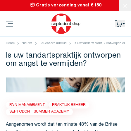
Ga naar de inhoud
📦 Gratis verzending vanaf € 150
Slu
Septodont
Home
Nieuws
Educatieve inhoud
Is uw tandartspraktijk ontworpen om a
Is uw tandartspraktijk ontworpen
om angst te vermijden?
PAIN MANAGEMENT
PRAKTIJK BEHEER
SEPTODONT SUMMER ACADEMY
Aangenomen wordt dat ten minste 48% van de Britse