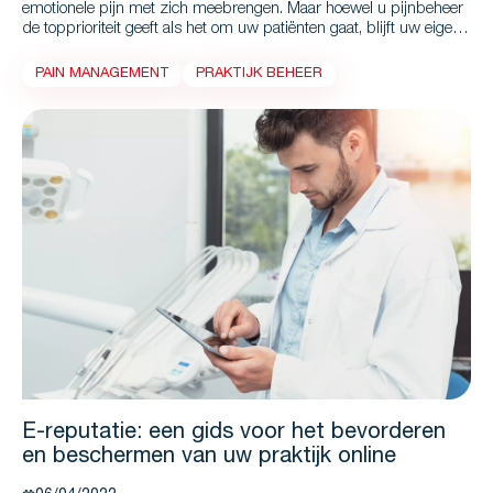
emotionele pijn met zich meebrengen. Maar hoewel u pijnbeheer
de topprioriteit geeft als het om uw patiënten gaat, blijft uw eigen
pijn vaak onbehandeld, met alle gevolgen van dien. We delen in
dit artikel enkele op feiten gebaseerde strategieën om tandartsen
PAIN MANAGEMENT
PRAKTIJK BEHEER
te helpen zichzelf ook van pijn te vrijwaren, zoals de doelstelling
bij hun patiënten.
E-reputatie: een gids voor het bevorderen
en beschermen van uw praktijk online