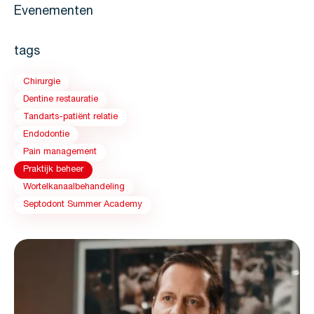
Evenementen
tags
Chirurgie
Dentine restauratie
Tandarts-patiënt relatie
Endodontie
Pain management
Praktijk beheer
Wortelkanaalbehandeling
Septodont Summer Academy