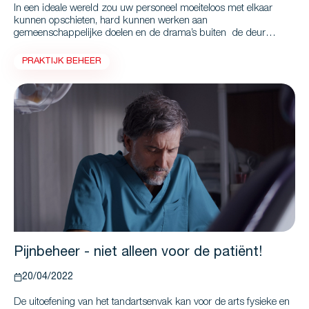
In een ideale wereld zou uw personeel moeiteloos met elkaar
kunnen opschieten, hard kunnen werken aan
gemeenschappelijke doelen en de drama’s buiten de deur
kunnen laten. In werkelijkheid betekent nauw samenwerken in
een klein team dat incidentele conflicten onvermijdelijk zijn, vooral
PRAKTIJK BEHEER
in een uitdagend beroep als tandarts. Maar wat gebeurt er als die
incidentele meningsverschillen uitgroeien tot regelmatige
botsingen?
Pijnbeheer - niet alleen voor de patiënt!
20/04/2022
De uitoefening van het tandartsenvak kan voor de arts fysieke en