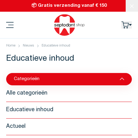
Ga naar de inhoud
📦 Gratis verzending vanaf € 150
Slu
Septodont
Home
Nieuws
Educatieve inhoud
Educatieve inhoud
Categorieën
Alle categorieën
Educatieve inhoud
Actueel