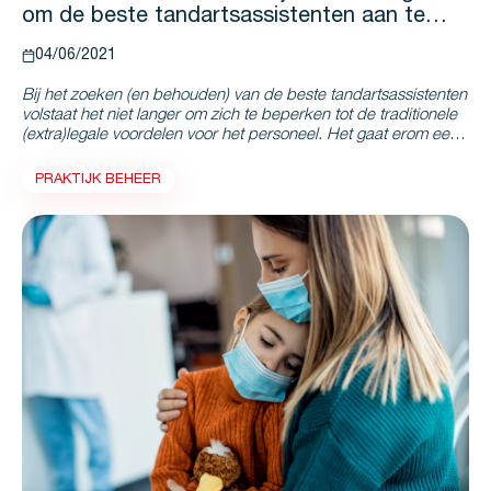
om de beste tandartsassistenten aan te
trekken en aan boord te houden?
04/06/2021
Bij het zoeken (en behouden) van de beste tandartsassistenten
volstaat het niet langer om zich te beperken tot de traditionele
(extra)legale voordelen voor het personeel. Het gaat erom een
nieuwe managementfilosofie te belichamen die uw
medewerkers zingeving op het werk geeft en tegelijk uw
PRAKTIJK BEHEER
patiënten een hoogkwalitatieve zorg biedt. In dit artikel komt u
te weten wat u nodig hebt om een zorgende manager te
worden.